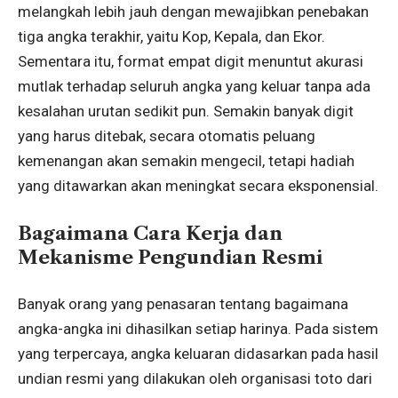
melangkah lebih jauh dengan mewajibkan penebakan
tiga angka terakhir, yaitu Kop, Kepala, dan Ekor.
Sementara itu, format empat digit menuntut akurasi
mutlak terhadap seluruh angka yang keluar tanpa ada
kesalahan urutan sedikit pun. Semakin banyak digit
yang harus ditebak, secara otomatis peluang
kemenangan akan semakin mengecil, tetapi hadiah
yang ditawarkan akan meningkat secara eksponensial.
Bagaimana Cara Kerja dan
Mekanisme Pengundian Resmi
Banyak orang yang penasaran tentang bagaimana
angka-angka ini dihasilkan setiap harinya. Pada sistem
yang terpercaya, angka keluaran didasarkan pada hasil
undian resmi yang dilakukan oleh organisasi toto dari