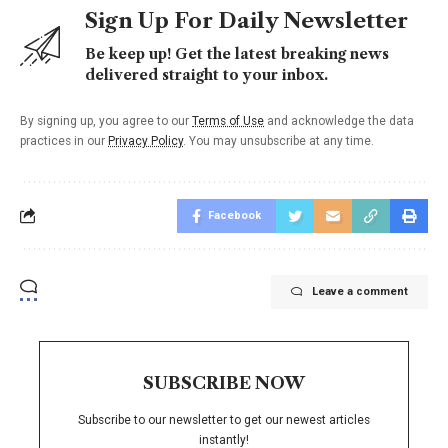
Sign Up For Daily Newsletter
Be keep up! Get the latest breaking news
delivered straight to your inbox.
By signing up, you agree to our
Terms of Use
and acknowledge the data
practices in our
Privacy Policy
. You may unsubscribe at any time.
Facebook
Leave a comment
SUBSCRIBE NOW
Subscribe to our newsletter to get our newest articles
instantly!