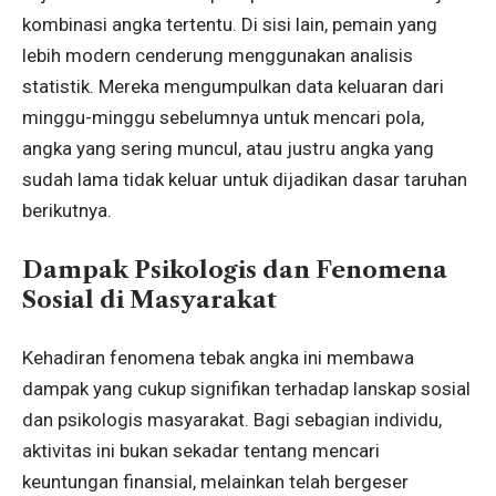
kombinasi angka tertentu. Di sisi lain, pemain yang
lebih modern cenderung menggunakan analisis
statistik. Mereka mengumpulkan data keluaran dari
minggu-minggu sebelumnya untuk mencari pola,
angka yang sering muncul, atau justru angka yang
sudah lama tidak keluar untuk dijadikan dasar taruhan
berikutnya.
Dampak Psikologis dan Fenomena
Sosial di Masyarakat
Kehadiran fenomena tebak angka ini membawa
dampak yang cukup signifikan terhadap lanskap sosial
dan psikologis masyarakat. Bagi sebagian individu,
aktivitas ini bukan sekadar tentang mencari
keuntungan finansial, melainkan telah bergeser