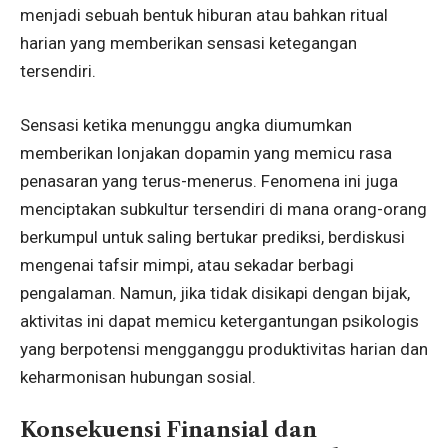
menjadi sebuah bentuk hiburan atau bahkan ritual
harian yang memberikan sensasi ketegangan
tersendiri.
Sensasi ketika menunggu angka diumumkan
memberikan lonjakan dopamin yang memicu rasa
penasaran yang terus-menerus. Fenomena ini juga
menciptakan subkultur tersendiri di mana orang-orang
berkumpul untuk saling bertukar prediksi, berdiskusi
mengenai tafsir mimpi, atau sekadar berbagi
pengalaman. Namun, jika tidak disikapi dengan bijak,
aktivitas ini dapat memicu ketergantungan psikologis
yang berpotensi mengganggu produktivitas harian dan
keharmonisan hubungan sosial.
Konsekuensi Finansial dan