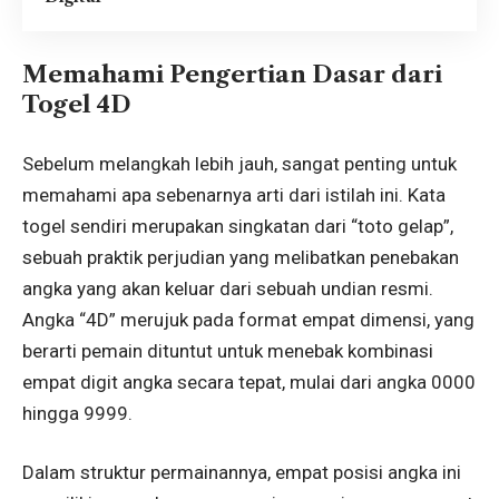
Memahami Pengertian Dasar dari
Togel 4D
Sebelum melangkah lebih jauh, sangat penting untuk
memahami apa sebenarnya arti dari istilah ini. Kata
togel sendiri merupakan singkatan dari “toto gelap”,
sebuah praktik perjudian yang melibatkan penebakan
angka yang akan keluar dari sebuah undian resmi.
Angka “4D” merujuk pada format empat dimensi, yang
berarti pemain dituntut untuk menebak kombinasi
empat digit angka secara tepat, mulai dari angka 0000
hingga 9999.
Dalam struktur permainannya, empat posisi angka ini