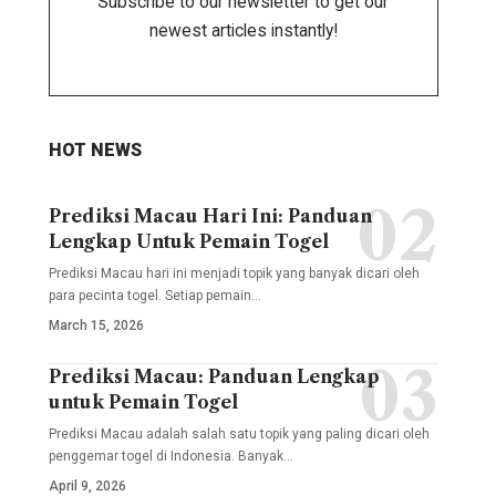
Subscribe to our newsletter to get our
newest articles instantly!
HOT NEWS
Prediksi Macau Hari Ini: Panduan
Lengkap Untuk Pemain Togel
Prediksi Macau hari ini menjadi topik yang banyak dicari oleh
para pecinta togel. Setiap pemain
…
March 15, 2026
Prediksi Macau: Panduan Lengkap
untuk Pemain Togel
Prediksi Macau adalah salah satu topik yang paling dicari oleh
penggemar togel di Indonesia. Banyak
…
April 9, 2026