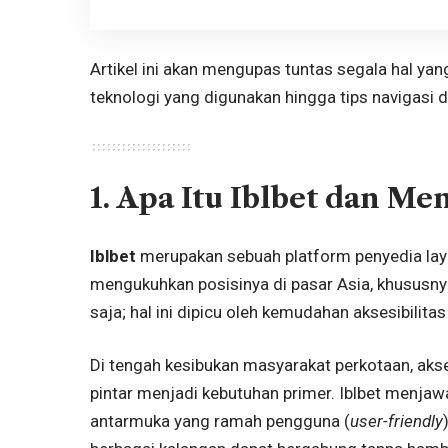
Artikel ini akan mengupas tuntas segala hal yang
teknologi yang digunakan hingga tips navigasi di
1. Apa Itu Iblbet dan M
Iblbet
merupakan sebuah platform penyedia laya
mengukuhkan posisinya di pasar Asia, khususnya
saja; hal ini dipicu oleh kemudahan aksesibili
Di tengah kesibukan masyarakat perkotaan, akse
pintar menjadi kebutuhan primer. Iblbet menja
antarmuka yang ramah pengguna (
user-friendly