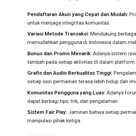
Pendaftaran Akun yang Cepat dan Mudah:
Pro
untuk menjaga integritas komunitas.
Variasi Metode Transaksi:
Mendukung berbagai b
memudahkan pengguna di Indonesia dalam melak
Bonus dan Promo Menarik:
Adanya sistem
rew
tambah pada setiap aktivitas di dalam platform
Grafis dan Audio Berkualitas Tinggi:
Pengalama
setiap sesi permainan terasa lebih hidup dan ime
Komunitas Pengguna yang Luas:
Adanya forum
dapat berbagi tips, trik, dan pengalaman.
Sistem Fair Play:
Jaminan bahwa setiap permain
manipulasi pihak ketiga.