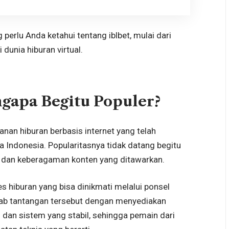
 perlu Anda ketahui tentang iblbet, mulai dari
 dunia hiburan virtual.
engapa Begitu Populer?
nan hiburan berbasis internet yang telah
 Indonesia. Popularitasnya tidak datang begitu
tas dan keberagaman konten yang ditawarkan.
s hiburan yang bisa dinikmati melalui ponsel
wab tantangan tersebut dengan menyediakan
) dan sistem yang stabil, sehingga pemain dari