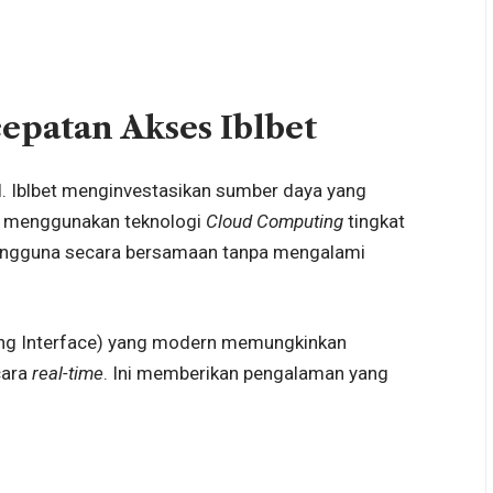
cepatan Akses Iblbet
l. Iblbet menginvestasikan sumber daya yang
an menggunakan teknologi
Cloud Computing
tingkat
pengguna secara bersamaan tanpa mengalami
mming Interface) yang modern memungkinkan
cara
real-time
. Ini memberikan pengalaman yang