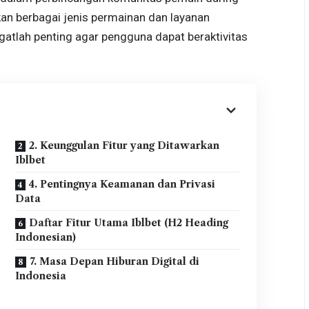
an berbagai jenis permainan dan layanan
gatlah penting agar pengguna dapat beraktivitas
2. Keunggulan Fitur yang Ditawarkan
Iblbet
4. Pentingnya Keamanan dan Privasi
Data
Daftar Fitur Utama Iblbet (H2 Heading
Indonesian)
7. Masa Depan Hiburan Digital di
Indonesia