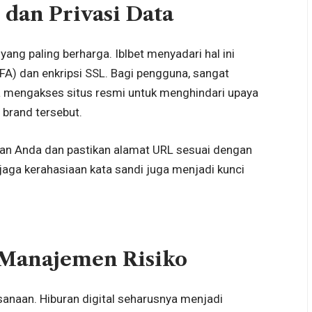
 dan Privasi Data
ang paling berharga. Iblbet menyadari hal ini
A) dan enkripsi SSL. Bagi pengguna, sangat
 mengakses situs resmi untuk menghindari upaya
brand tersebut.
ban Anda dan pastikan alamat URL sesuai dengan
aga kerahasiaan kata sandi juga menjadi kunci
n Manajemen Risiko
sanaan. Hiburan digital seharusnya menjadi