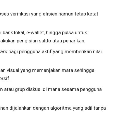
ses verifikasi yang efisien namun tetap ketat
ank lokal, e-wallet, hingga pulsa untuk
ukan pengisian saldo atau penarikan.
ard
bagi pengguna aktif yang memberikan nilai
.
n visual yang memanjakan mata sehingga
rsif.
 atau grup diskusi di mana sesama pengguna
an dijalankan dengan algoritma yang adil tanpa