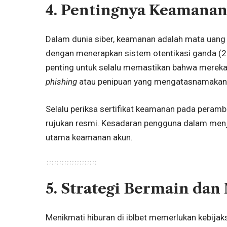
4. Pentingnya Keamanan
Dalam dunia siber, keamanan adalah mata uang y
dengan menerapkan sistem otentikasi ganda (2F
penting untuk selalu memastikan bahwa mereka
phishing
atau penipuan yang mengatasnamakan 
Selalu periksa sertifikat keamanan pada peram
rujukan resmi. Kesadaran pengguna dalam menj
utama keamanan akun.
5. Strategi Bermain da
Menikmati hiburan di iblbet memerlukan kebijak