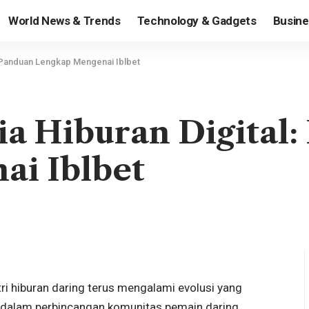
World News & Trends
Technology & Gadgets
Busine
l: Panduan Lengkap Mengenai Iblbet
ia Hiburan Digital
i Iblbet
stri hiburan daring terus mengalami evolusi yang
l dalam perbincangan komunitas pemain daring